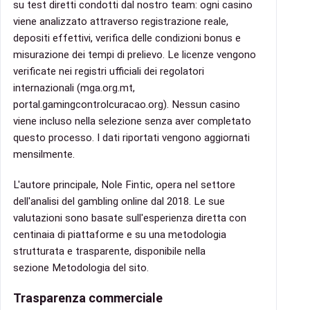
su test diretti condotti dal nostro team: ogni casino
viene analizzato attraverso registrazione reale,
depositi effettivi, verifica delle condizioni bonus e
misurazione dei tempi di prelievo. Le licenze vengono
verificate nei registri ufficiali dei regolatori
internazionali (mga.org.mt,
portal.gamingcontrolcuracao.org). Nessun casino
viene incluso nella selezione senza aver completato
questo processo. I dati riportati vengono aggiornati
mensilmente.
L'autore principale, Nole Fintic, opera nel settore
dell'analisi del gambling online dal 2018. Le sue
valutazioni sono basate sull'esperienza diretta con
centinaia di piattaforme e su una metodologia
strutturata e trasparente, disponibile nella
sezione Metodologia del sito.
Trasparenza commerciale