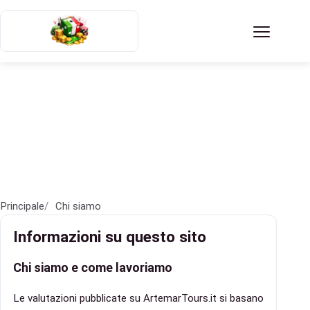
Chi siamo
ArtemarTours.it è un portale informativo indipendente
dedicato all'analisi delle piattaforme di gioco online con
licenza internazionale accessibili dal mercato italiano. I
contenuti di questo sito — incluse recensioni, classifiche e
guide — sono prodotti a scopo esclusivamente informativo
e non costituiscono consulenza legale, fiscale o finanziaria.
Principale
Chi siamo
Informazioni su questo sito
Chi siamo e come lavoriamo
Le valutazioni pubblicate su ArtemarTours.it si basano